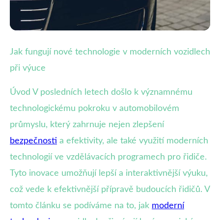
Příprava na autoškolní zkoušky
Jak fungují nové technologie v moderních vozidlech
Jak Moderní Technologie Revolucí
při výuce
Vozidel Mění Výuku Řízení
Úvod V posledních letech došlo k významnému
technologickému pokroku v automobilovém
15. 7. 2025
· 4 min čtení · Autor: Jan Štěpánek
průmyslu, který zahrnuje nejen zlepšení
bezpečnosti
a efektivity, ale také využití moderních
technologií ve vzdělávacích programech pro řidiče.
Tyto inovace umožňují lepší a interaktivnější výuku,
což vede k efektivnější přípravě budoucích řidičů. V
tomto článku se podíváme na to, jak
moderní