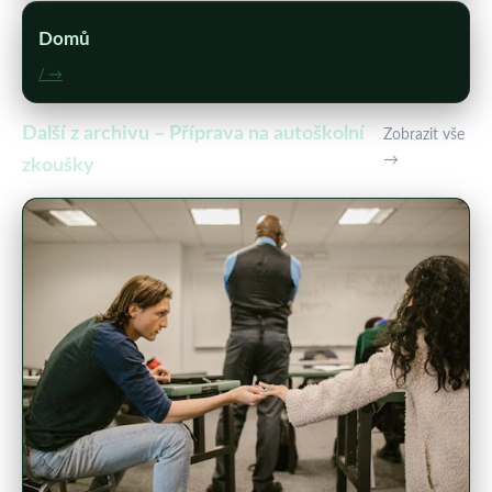
Domů
/ →
Další z archivu – Příprava na autoškolní
Zobrazit vše
→
zkoušky