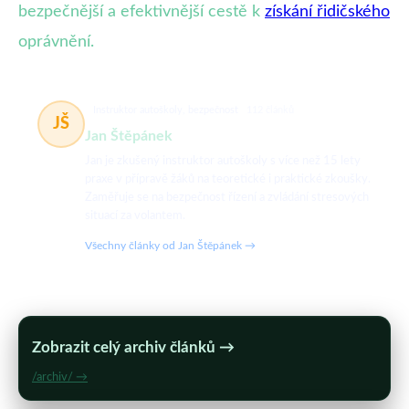
bezpečnější a efektivnější cestě k
získání řidičského
oprávnění.
Instruktor autoškoly, bezpečnost
112 článků
JŠ
Jan Štěpánek
Jan je zkušený instruktor autoškoly s více než 15 lety
praxe v přípravě žáků na teoretické i praktické zkoušky.
Zaměřuje se na bezpečnost řízení a zvládání stresových
situací za volantem.
Všechny články od Jan Štěpánek →
Zobrazit celý archiv článků →
/archiv/ →