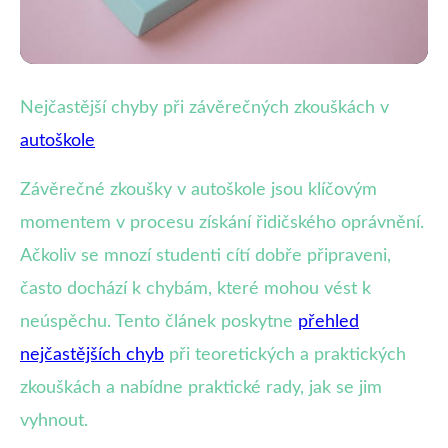
Zvládání stresu a strachu v autoškole
Nejčastější chyby při závěrečných zkouškách v
Jak se vyhnout běžným chybám
autoškole
na zkouškách v autoškole?
Závěrečné zkoušky v autoškole jsou klíčovým
momentem v procesu získání řidičského oprávnění.
15. 8. 2025
· 4 min čtení · Autor: Petra Malíková
Ačkoliv se mnozí studenti cítí dobře připraveni,
často dochází k chybám, které mohou vést k
neúspěchu. Tento článek poskytne
přehled
nejčastějších chyb
při teoretických a praktických
zkouškách a nabídne praktické rady, jak se jim
vyhnout.