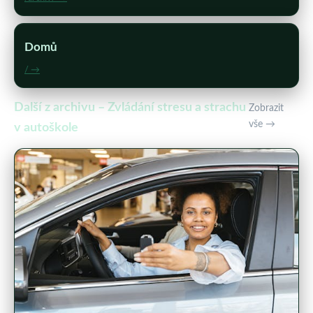
Domů
/ →
Další z archivu – Zvládání stresu a strachu
Zobrazit
vše →
v autoškole