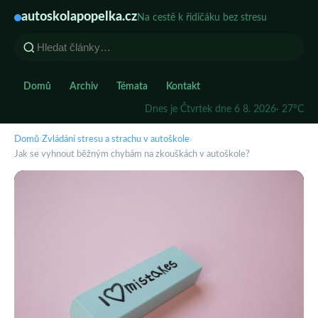
autoskolapopelka.cz
Na cestě k řidičáku bez stresu
Domů
Archiv
Témata
Kontakt
Dnes je Čtvrtek dne 6 8. 2026
· 27°C
Domů
›
Zvládání stresu a strachu v autoškole
›
Jak se vyhnout běžným chybám na zkouškách v autoškole?