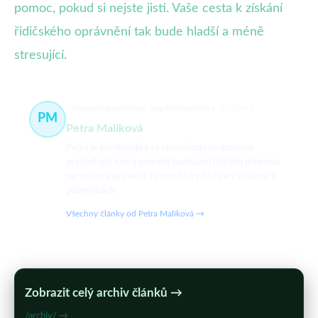
pomoc, pokud si nejste jisti. Vaše cesta k získání
řidičského oprávnění tak bude hladší a méně
stresující.
Dopravní psychologie, psychická příprava
70 článků
PM
Petra Malíková
Petra je psycholožka se specializací na dopravní
psychologii, která pomáhá budoucím řidičům překonat
nervozitu a připravit se psychicky na řízení v různých
podmínkách.
Všechny články od Petra Malíková →
Zobrazit celý archiv článků →
/archiv/ →