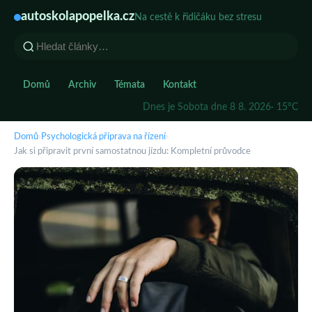
autoskolapopelka.cz
Na cestě k řidičáku bez stresu
Domů
Archiv
Témata
Kontakt
Dnes je Sobota dne 8 8. 2026
· 15°C
Domů
›
Psychologická příprava na řízení
›
Jak si připravit první samostatnou jízdu: Kompletní průvodce