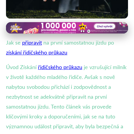
Psychologická příprava na řízení
Jak si připravit první samostatnou
Jak se
připravit
na první samostatnou jízdu po
jízdu: Kompletní průvodce
získání řidičského průkazu
13. 6. 2025
· 4 min čtení · Autor: Petra Malíková
Úvod Získání
řidičského průkazu
je vzrušující milník
v životě každého mladého řidiče. Avšak s nově
nabytou svobodou přichází i zodpovědnost a
nezbytnost se adekvátně připravit na první
samostatnou jízdu. Tento článek vás provede
klíčovými kroky a doporučeními, jak se na tuto
významnou událost připravit, aby byla bezpečná a