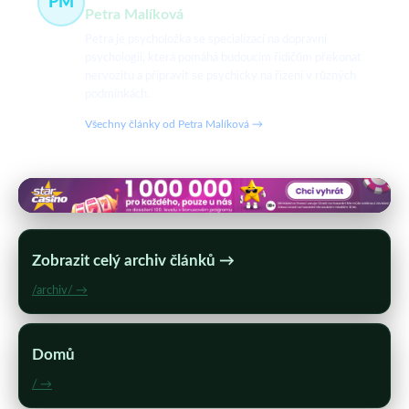
PM
Petra Malíková
Petra je psycholožka se specializací na dopravní
psychologii, která pomáhá budoucím řidičům překonat
nervozitu a připravit se psychicky na řízení v různých
podmínkách.
Všechny články od Petra Malíková →
Zobrazit celý archiv článků →
/archiv/ →
Domů
/ →