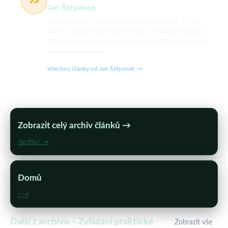
JŠ
Jan Štěpánek
Jan je zkušený instruktor autoškoly s více než 15 lety
praxe v přípravě žáků na teoretické i praktické zkoušky.
Zaměřuje se na bezpečnost řízení a zvládání stresových
situací za volantem.
Všechny články od Jan Štěpánek →
Zobrazit celý archiv článků →
/archiv/ →
Domů
/ →
Další z archivu – Zvládání praktické
Zobrazit vše