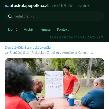
autoskolapopelka.cz
Na cestě k řidičáku bez stresu
Domů
Archiv
Témata
Kontakt
Dnes je Neděle dne 9 8. 2026
· 21°C
Domů
›
Zvládání praktické zkoušky
›
Jak Úspěšně Složit Praktickou Zkoušku v Autoškole: Kompletn…