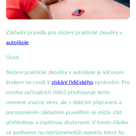
Zvládání praktické zkoušky
Základní pravidla pro složení praktické zkoušky v
Jak Úspěšně Složit Praktickou
autoškole
Zkoušku v Autoškole: Kompletní
Úvod
Průvodce
Složení praktické zkoušky v autoškole je klíčovým
14. 8. 2025
· 3 min čtení · Autor: Jan Štěpánek
krokem na cestě k
získání řidičského
oprávnění. Pro
mnoho začínajících řidičů představuje tento
moment značný stres, ale s dobrým přípravem a
porozuměním základním pravidlům se může stát
přehlednou a úspěšnou zkušeností. V tomto článku
se podíváme na nejvýznamnější aspekty, které by