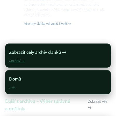
správné techniky parkování a manévrování, pomáhá
žákům efektivně zvládat komplikované situace na silnici
včetně křižovatek.
Všechny články od Lukáš Kovář →
Zobrazit celý archiv článků →
/archiv/ →
Domů
/ →
Další z archivu – Výběr správné
Zobrazit vše
→
autoškoly