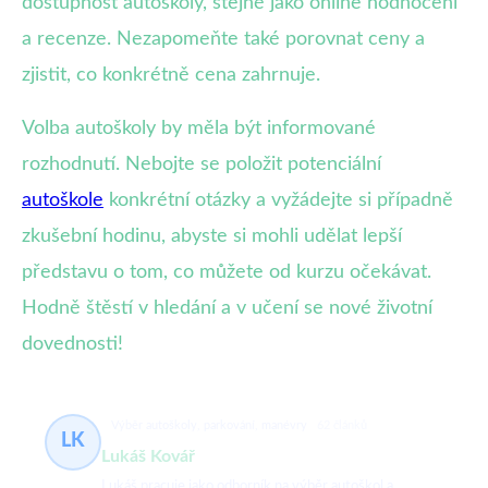
dostupnost autoškoly, stejně jako online hodnocení
a recenze. Nezapomeňte také porovnat ceny a
zjistit, co konkrétně cena zahrnuje.
Volba autoškoly by měla být informované
rozhodnutí. Nebojte se položit potenciální
autoškole
konkrétní otázky a vyžádejte si případně
zkušební hodinu, abyste si mohli udělat lepší
představu o tom, co můžete od kurzu očekávat.
Hodně štěstí v hledání a v učení se nové životní
dovednosti!
Výběr autoškoly, parkování, manévry
62 článků
LK
Lukáš Kovář
Lukáš pracuje jako odborník na výběr autoškol a