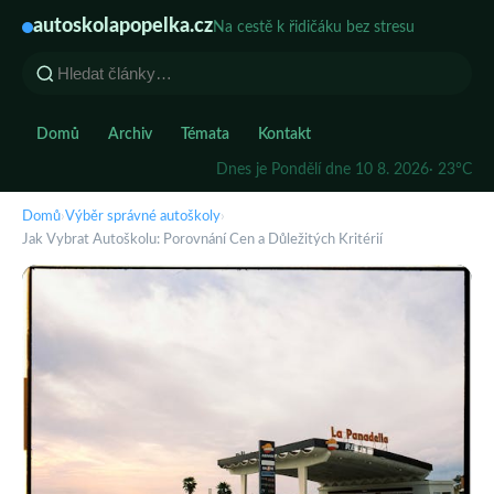
autoskolapopelka.cz
Na cestě k řidičáku bez stresu
Domů
Archiv
Témata
Kontakt
Dnes je Pondělí dne 10 8. 2026
· 23°C
Domů
›
Výběr správné autoškoly
›
Jak Vybrat Autoškolu: Porovnání Cen a Důležitých Kritérií