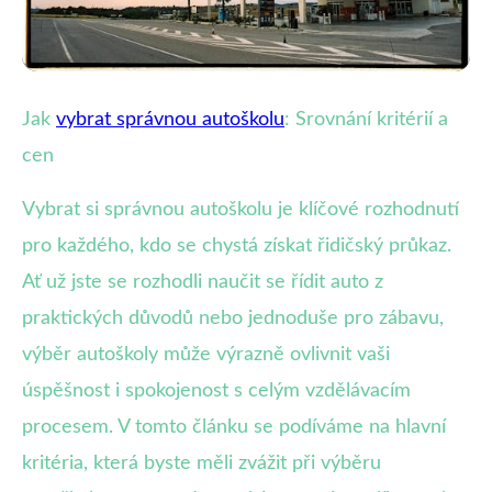
Výběr správné autoškoly
Jak
vybrat správnou autoškolu
: Srovnání kritérií a
Jak Vybrat Autoškolu: Porovnání
cen
Cen a Důležitých Kritérií
Vybrat si správnou autoškolu je klíčové rozhodnutí
pro každého, kdo se chystá získat řidičský průkaz.
4. 7. 2025
· 4 min čtení · Autor: Lukáš Kovář
Ať už jste se rozhodli naučit se řídit auto z
praktických důvodů nebo jednoduše pro zábavu,
výběr autoškoly může výrazně ovlivnit vaši
úspěšnost i spokojenost s celým vzdělávacím
procesem. V tomto článku se podíváme na hlavní
kritéria, která byste měli zvážit při výběru