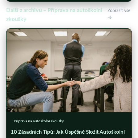
Další z archivu – Příprava na autoškolní
Zobrazit vše
→
zkoušky
Příprava na autoškolní zkoušky
10 Zásadních Tipů: Jak Úspěšně Složit Autoškolní