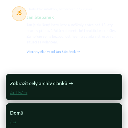
Instruktor autoškoly, bezpečnost
112 článků
JŠ
Jan Štěpánek
Jan je zkušený instruktor autoškoly s více než 15 lety
praxe v přípravě žáků na teoretické i praktické zkoušky.
Zaměřuje se na bezpečnost řízení a zvládání stresových
situací za volantem.
Všechny články od Jan Štěpánek →
Zobrazit celý archiv článků →
/archiv/ →
Domů
/ →