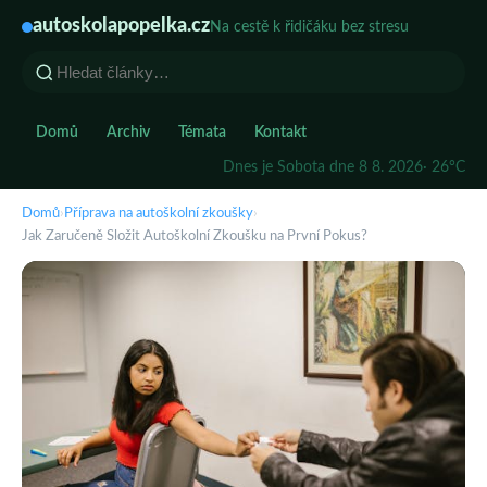
autoskolapopelka.cz
Na cestě k řidičáku bez stresu
Domů
Archiv
Témata
Kontakt
Dnes je Sobota dne 8 8. 2026
· 26°C
Domů
›
Příprava na autoškolní zkoušky
›
Jak Zaručeně Složit Autoškolní Zkoušku na První Pokus?