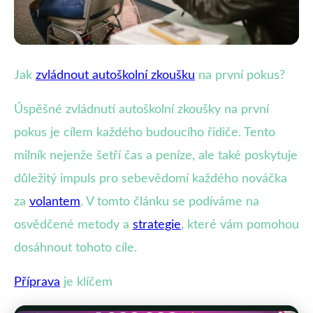
Příprava na autoškolní zkoušky
Jak
zvládnout autoškolní zkoušku
na první pokus?
Jak Zaručeně Složit Autoškolní
Úspěšné zvládnutí autoškolní zkoušky na první
Zkoušku na První Pokus?
pokus je cílem každého budoucího řidiče. Tento
milník nejenže šetří čas a peníze, ale také poskytuje
8. 11. 2025
· 4 min čtení · Autor: Jan Štěpánek
důležitý impuls pro sebevědomí každého nováčka
za
volantem
. V tomto článku se podíváme na
osvědčené metody a
strategie
, které vám pomohou
dosáhnout tohoto cíle.
Příprava
je klíčem