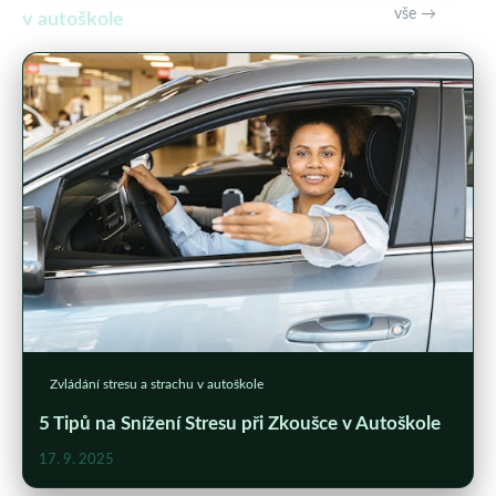
vše →
v autoškole
Zvládání stresu a strachu v autoškole
5 Tipů na Snížení Stresu při Zkoušce v Autoškole
17. 9. 2025