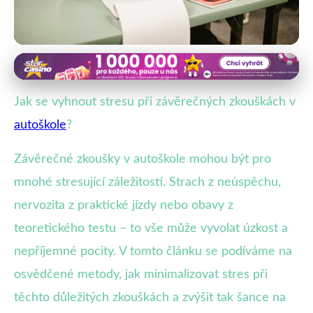
Zvládání stresu a strachu v autoškole
Jak zvládnout stres před zkouškou
Jak se vyhnout stresu při závěrečných zkouškách v
v autoškole: Efektivní tipy
autoškole
?
21. 8. 2025
· 4 min čtení · Autor: Petra Malíková
Závěrečné zkoušky v autoškole mohou být pro
mnohé stresující záležitostí. Strach z neúspěchu,
nervozita z praktické jízdy nebo obavy z
teoretického testu – to vše může vyvolat úzkost a
nepříjemné pocity. V tomto článku se podíváme na
osvědčené metody, jak minimalizovat stres při
těchto důležitých zkouškách a zvýšit tak šance na