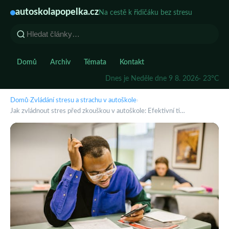
autoskolapopelka.cz
Na cestě k řidičáku bez stresu
Domů
Archiv
Témata
Kontakt
Dnes je Neděle dne 9 8. 2026
· 23°C
Domů
›
Zvládání stresu a strachu v autoškole
›
Jak zvládnout stres před zkouškou v autoškole: Efektivní ti…