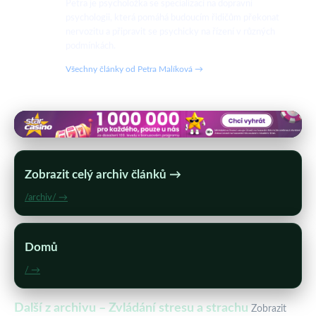
Petra je psycholožka se specializací na dopravní
psychologii, která pomáhá budoucím řidičům překonat
nervozitu a připravit se psychicky na řízení v různých
podmínkách.
Všechny články od Petra Malíková →
Zobrazit celý archiv článků →
/archiv/ →
Domů
/ →
Další z archivu – Zvládání stresu a strachu
Zobrazit