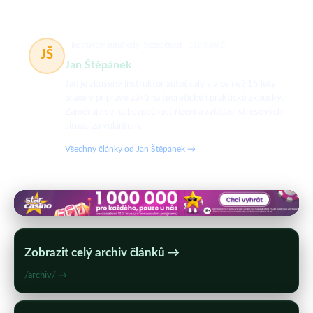
Instruktor autoškoly, bezpečnost
112 článků
JŠ
Jan Štěpánek
Jan je zkušený instruktor autoškoly s více než 15 lety
praxe v přípravě žáků na teoretické i praktické zkoušky.
Zaměřuje se na bezpečnost řízení a zvládání stresových
situací za volantem.
Všechny články od Jan Štěpánek →
Zobrazit celý archiv článků →
/archiv/ →