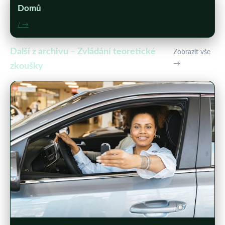
Domů
/ →
Další z archivu – Zvládání teoretické
Zobrazit vše
→
zkoušky