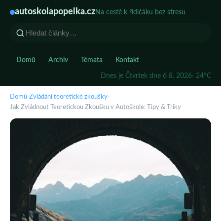
autoskolapopelka.cz
Na cestě k řidičáku bez stresu
Domů
Archiv
Témata
Kontakt
Dnes je Čtvrtek dne 6 8. 2026
· 24°C
Domů
›
Zvládání teoretické zkoušky
›
Jak Zvládnout Teoretickou Zkoušku v Autoškole: Tipy & Triky