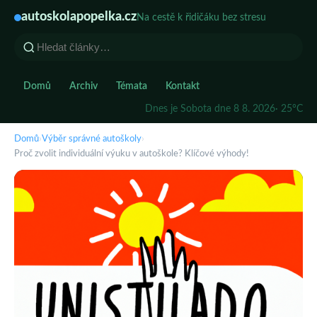
autoskolapopelka.cz
Na cestě k řidičáku bez stresu
Domů
Archiv
Témata
Kontakt
Dnes je Sobota dne 8 8. 2026
· 25°C
Domů
›
Výběr správné autoškoly
›
Proč zvolit individuální výuku v autoškole? Klíčové výhody!