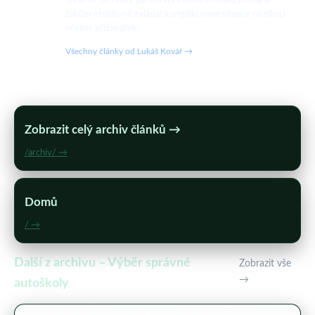
správné techniky parkování a manévrování, pomáhá
žákům efektivně zvládat komplikované situace na silnici
včetně křižovatek.
Všechny články od Lukáš Kovář →
Zobrazit celý archiv článků →
/archiv/ →
Domů
/ →
Další z archivu – Výběr správné
Zobrazit vše
→
autoškoly