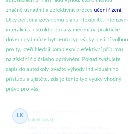
autoškolách přináší řadu výhod, které mohou
značně usnadnit a zefektivnit proces
učení řízení
.
Díky personalizovanému plánu, flexibilitě, intenzivní
interakci s instruktorem a zaměření na praktické
dovednosti může být tento typ výuky ideální volbou
pro ty, kteří hledají komplexní a efektivní přípravu
na získání řidičského oprávnění. Pokud zvažujete
zápis do autoškoly, zvažte výhody individuálního
přístupu a zjistěte, zda je tento typ výuky vhodný
právě pro vás.
Výběr autoškoly, parkování, manévry
62 článků
LK
Lukáš Kovář
Lukáš pracuje jako odborník na výběr autoškol a