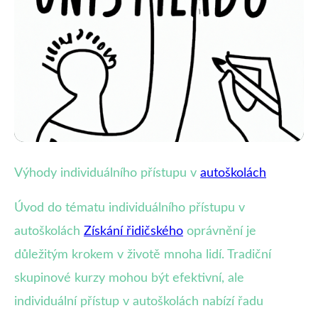
Výběr správné autoškoly
Výhody individuálního přístupu v
autoškolách
Proč zvolit individuální výuku v
Úvod do tématu individuálního přístupu v
autoškole? Klíčové výhody!
autoškolách
Získání řidičského
oprávnění je
důležitým krokem v životě mnoha lidí. Tradiční
24. 5. 2025
· 4 min čtení · Autor: Lukáš Kovář
skupinové kurzy mohou být efektivní, ale
individuální přístup v autoškolách nabízí řadu