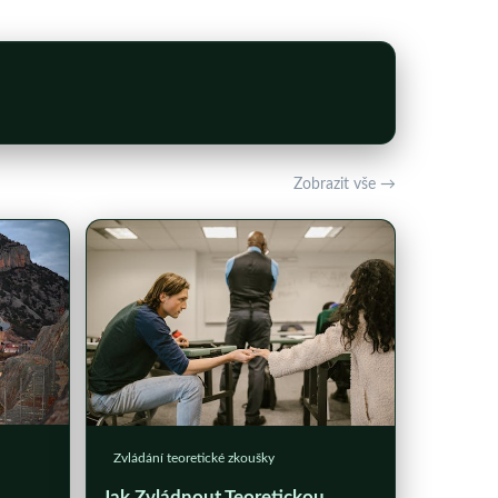
Zobrazit vše →
Zvládání teoretické zkoušky
Jak Zvládnout Teoretickou