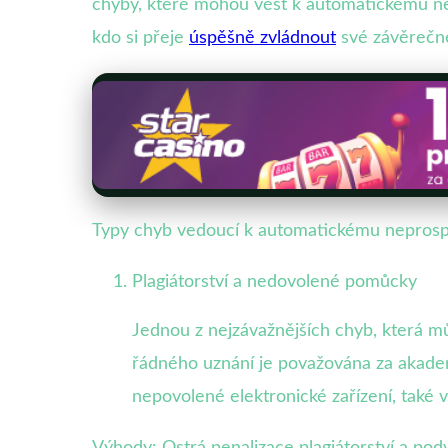
chyby, které mohou vést k automatickému ne
kdo si přeje
úspěšně zvládnout
své závěrečné
Typy chyb vedoucí k automatickému neprosp
Plagiátorství a nedovolené pomůcky
Jednou z nejzávažnějších chyb, která mů
řádného uznání je považována za akade
nepovolené elektronické zařízení, také
Výhody: Ostrá penalizace plagiátorství a p