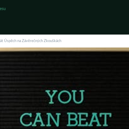
resu
át Úspěch na Závěrečných Zkouškách