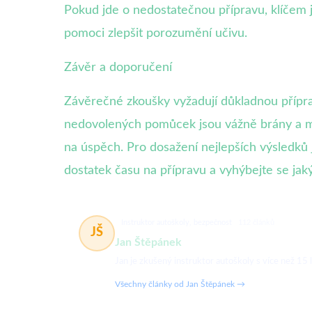
Pokud jde o nedostatečnou přípravu, klíčem je 
pomoci zlepšit porozumění učivu.
Závěr a doporučení
Závěrečné zkoušky vyžadují důkladnou přípra
nedovolených pomůcek jsou vážně brány a m
na úspěch. Pro dosažení nejlepších výsledků
dostatek času na přípravu a vyhýbejte se ja
Instruktor autoškoly, bezpečnost
112 článků
JŠ
Jan Štěpánek
Jan je zkušený instruktor autoškoly s více než 15 
Všechny články od Jan Štěpánek →