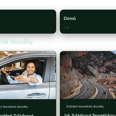
Domů
/ →
ické zkoušky
Zvládání teoretické zkoušky
ní teoretické zkoušky
Jak Zvládnout Teoretickou
spěšně Zvládnout