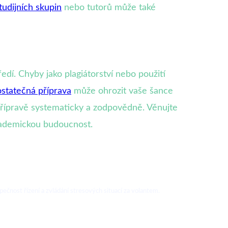
tudijních skupin
nebo tutorů může také
í. Chyby jako plagiátorství nebo použití
statečná příprava
může ohrozit vaše šance
přípravě systematicky a zodpovědně. Věnujte
akademickou budoucnost.
pečnost řízení a zvládání stresových situací za volantem.