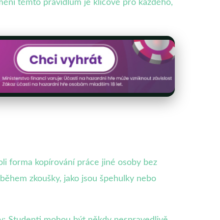
mění těmto pravidlům je klíčové pro každého,
oli forma kopírování práce jiné osoby bez
během zkoušky, jako jsou špehulky nebo
dy: Studenti mohou být někdy nespravedlivě