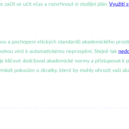
začít se učit včas a rozvrhnout si studijní plán.
Využití s
vu a pochopení etických standardů akademického prostřed
ohou vést k automatickému neprospění. Stejně tak
nedo
 je klíčové dodržovat akademické normy a přistupovat k 
kýmkoli pokusům o zkratky, které by mohly ohrozit vaši 
lety praxe v přípravě žáků na teoretické i praktické zkoušky. Zaměřuje se na bez