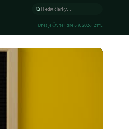
Dnes je Čtvrtek dne 6 8. 2026
· 24°C