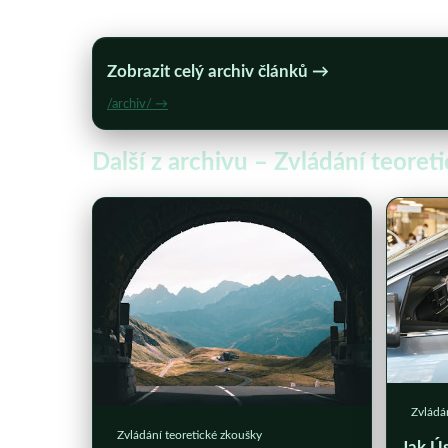
Zobrazit celý archiv článků →
/archiv/ →
Další z archivu – Zvládání teoret
Zvládá
Zvládání teoretické zkoušky
Jak Ú