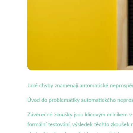
Zvládání teoretické zkoušky
Jaké chyby znamenají automatické neprospě
Chyby Které Vás Mo
Úvod do problematiky automatického nepro
19. 7. 2025
· 4 min čtení · Autor: Jan Štěpánek
Závěrečné zkoušky jsou klíčovým milníkem v a
formální testování, výsledek těchto zkoušek m