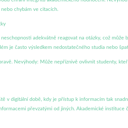
m nebo chybám ve citacích.
tky
 neschopnosti adekvátně reagovat na otázky, což může 
lém je často výsledkem nedostatečného studia nebo špat
avě. Nevýhody: Může nepříznivě ovlivnit studenty, kteří 
tě v digitální době, kdy je přístup k informacím tak snadn
 informacemi převzatými od jiných. Akademické instituce 