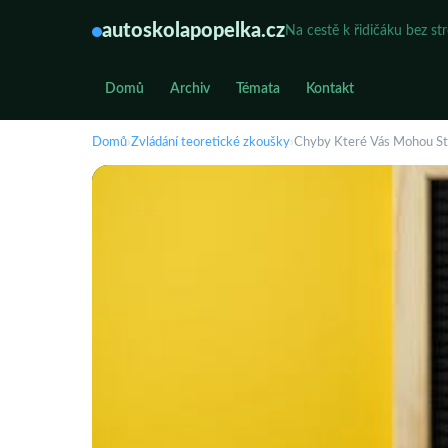
autoskolapopelka.cz
Na cestě k řidičáku bez st
Domů
Archiv
Témata
Kontakt
Domů
›
Zvládání teoretické zkoušky
›
Chyby Které Vás Mohou St