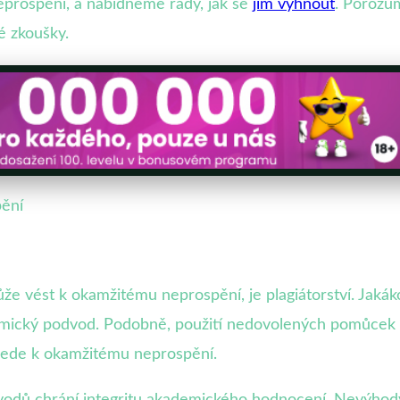
prospění, a nabídneme rady, jak se
jim vyhnout
. Porozu
 zkoušky.
ění
že vést k okamžitému neprospění, je plagiátorství. Jakák
mický podvod. Podobně, použití nedovolených pomůcek 
 vede k okamžitému neprospění.
odvodů chrání integritu akademického hodnocení. Nevýho