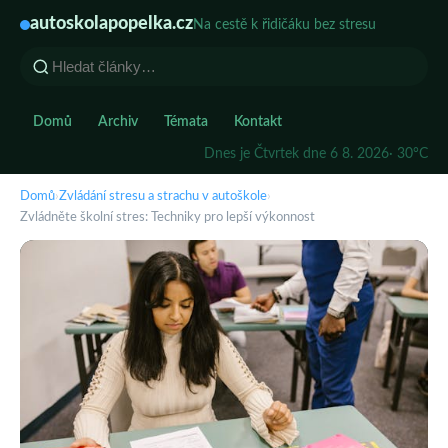
autoskolapopelka.cz
Na cestě k řidičáku bez stresu
Domů
Archiv
Témata
Kontakt
Dnes je Čtvrtek dne 6 8. 2026
· 30°C
Domů
›
Zvládání stresu a strachu v autoškole
›
Zvládněte školní stres: Techniky pro lepší výkonnost