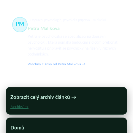
Dopravní psychologie, psychická příprava
70 článků
PM
Petra Malíková
Petra je psycholožka se specializací na dopravní
psychologii, která pomáhá budoucím řidičům překonat
nervozitu a připravit se psychicky na řízení v různých
podmínkách.
Všechny články od Petra Malíková →
Zobrazit celý archiv článků →
/archiv/ →
Domů