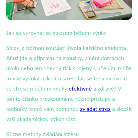
Zvládání stresu a strachu v autoškole
Jak se vyrovnat se stresem během výuky
Zvládněte školní stres: Techniky
Stres je běžnou součástí života každého studenta.
pro lepší výkonnost
Ať už jde o přípravu na zkoušky, plnění domácích
úkolů nebo jen obecný tlak spojený s učením, může
28. 7. 2025
· 4 min čtení · Autor: Petra Malíková
to vše vyvolat úzkost a stres. Jak se tedy vyrovnat
se stresem během výuky
efektivně
a zdravě? V
tomto článku prozkoumáme různé přístupy a
techniky, které vám pomohou
zvládat stres
a zlepšit
vaši akademickou výkonnost.
Různé metody zvládání stresu