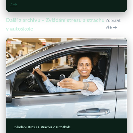
/ →
Další z archivu – Zvládání stresu a strachu
Zobrazit
vše →
v autoškole
Zvládání stresu a strachu v autoškole