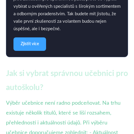
vybírat u ověřených specialistů s širokým sortimentem
a odborným poradenstvím. Tak budete mít jistotu, že
vaše první zkušenosti za volantem budou nejen
úspěšné, ale i bezpečné.
Zjistit více
Jak si vybrat správnou učebnici pro
autoškolu?
Výběr učebnice není radno podceňovat. Na trhu
existuje několik titulů, které se liší rozsahem,
přehledností i aktuálností údajů. Při výběru
učebnice doporučujeme zohlednit: - Aktuálnost