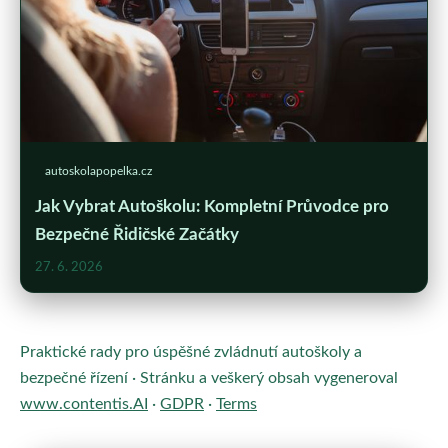
autoskolapopelka.cz
Jak Vybrat Autoškolu: Kompletní Průvodce pro
Bezpečné Řidičské Začátky
27. 6. 2026
Praktické rady pro úspěšné zvládnutí autoškoly a
bezpečné řízení · Stránku a veškerý obsah vygeneroval
www.contentis.AI
·
GDPR
·
Terms