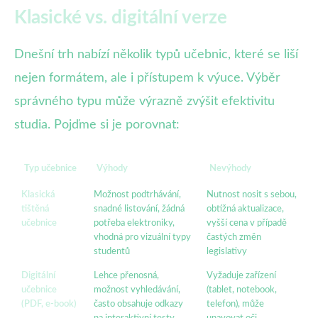
Klasické vs. digitální verze
Dnešní trh nabízí několik typů učebnic, které se liší
nejen formátem, ale i přístupem k výuce. Výběr
správného typu může výrazně zvýšit efektivitu
studia. Pojďme si je porovnat:
Typ učebnice
Výhody
Nevýhody
Klasická
Možnost podtrhávání,
Nutnost nosit s sebou,
tištěná
snadné listování, žádná
obtížná aktualizace,
učebnice
potřeba elektroniky,
vyšší cena v případě
vhodná pro vizuální typy
častých změn
studentů
legislativy
Digitální
Lehce přenosná,
Vyžaduje zařízení
učebnice
možnost vyhledávání,
(tablet, notebook,
(PDF, e-book)
často obsahuje odkazy
telefon), může
na interaktivní testy,
unavovat oči,