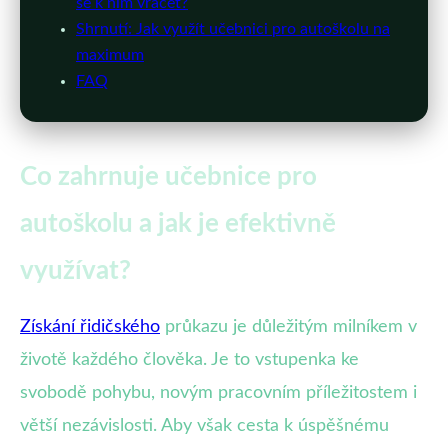
se k nim vracet?
Shrnutí: Jak využít učebnici pro autoškolu na
maximum
FAQ
Co zahrnuje učebnice pro
autoškolu a jak je efektivně
využívat?
Získání řidičského
průkazu je důležitým milníkem v
životě každého člověka. Je to vstupenka ke
svobodě pohybu, novým pracovním příležitostem i
větší nezávislosti. Aby však cesta k úspěšnému