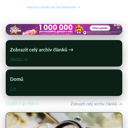
Všechny články od Jan Štěpánek →
Zobrazit celý archiv článků →
/archiv/ →
Domů
/ →
Další z archivu
Zobrazit celý archiv článků →