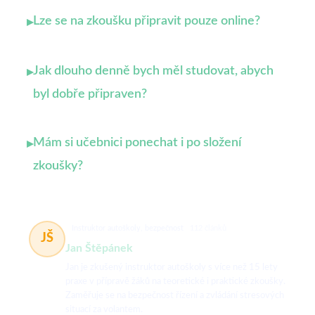
Lze se na zkoušku připravit pouze online?
▸
Jak dlouho denně bych měl studovat, abych
▸
byl dobře připraven?
Mám si učebnici ponechat i po složení
▸
zkoušky?
Instruktor autoškoly, bezpečnost
112 článků
JŠ
Jan Štěpánek
Jan je zkušený instruktor autoškoly s více než 15 lety
praxe v přípravě žáků na teoretické i praktické zkoušky.
Zaměřuje se na bezpečnost řízení a zvládání stresových
situací za volantem.