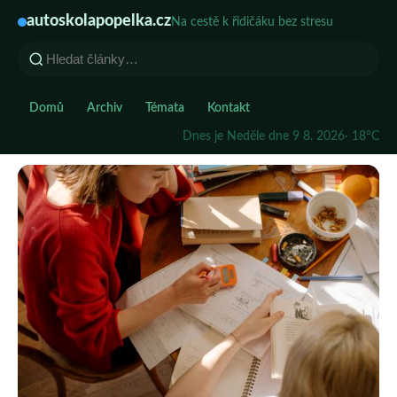
autoskolapopelka.cz
Na cestě k řidičáku bez stresu
Domů
Archiv
Témata
Kontakt
Dnes je Neděle dne 9 8. 2026
· 18°C