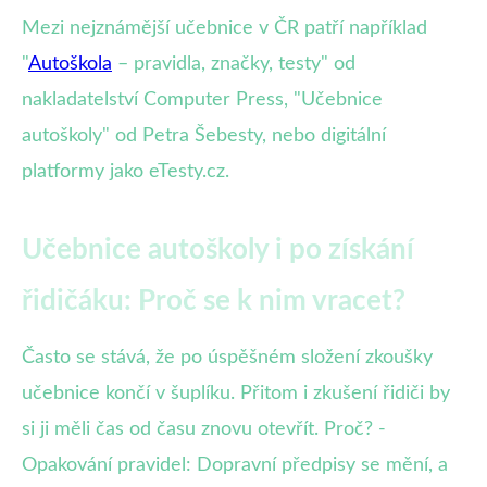
Mezi nejznámější učebnice v ČR patří například
"
Autoškola
– pravidla, značky, testy" od
nakladatelství Computer Press, "Učebnice
autoškoly" od Petra Šebesty, nebo digitální
platformy jako eTesty.cz.
Učebnice autoškoly i po získání
řidičáku: Proč se k nim vracet?
Často se stává, že po úspěšném složení zkoušky
učebnice končí v šuplíku. Přitom i zkušení řidiči by
si ji měli čas od času znovu otevřít. Proč? -
Opakování pravidel: Dopravní předpisy se mění, a