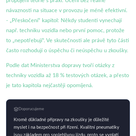
propojení teorie s praxí: Učení bez reálné
návaznosti na situace v provozu je méně efektivní.
- „Přeskočení“ kapitol: Někdy studenti vynechají
např. techniku vozidla nebo první pomoc, protože
to „nepotřebují“. Ve skutečnosti ale právě tyto části
často rozhodují o úspěchu či neúspěchu u zkoušky.
Podle dat Ministerstva dopravy tvoří otázky z
techniky vozidla až 18 % testových otázek, a přesto
je tato kapitola nejčastěji opomíjená.
Doporucujeme
Kromě důkladné přípravy na zkoušky je důležité
myslet i na bezpečnost při řízení. Kvalitní pneumatiky
jsou základem pro spolehlivou jízdu, proto se vyplatí