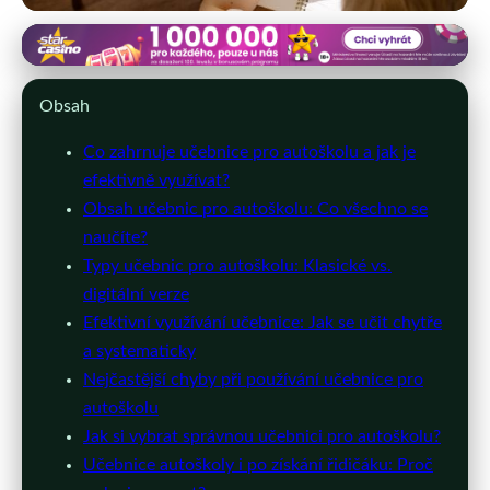
autoskolapopelka.cz
Učebnice autoškoly: Jak efektivně
Obsah
se připravit na zkoušky?
Co zahrnuje učebnice pro autoškolu a jak je
efektivně využívat?
26. 6. 2026
· 11 min čtení · Autor: Jan Štěpánek
Obsah učebnic pro autoškolu: Co všechno se
naučíte?
Typy učebnic pro autoškolu: Klasické vs.
digitální verze
Efektivní využívání učebnice: Jak se učit chytře
a systematicky
Nejčastější chyby při používání učebnice pro
autoškolu
Jak si vybrat správnou učebnici pro autoškolu?
Učebnice autoškoly i po získání řidičáku: Proč