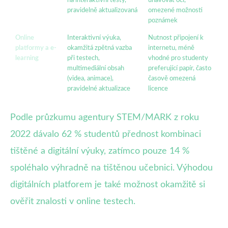
pravidelně aktualizovaná
omezené možnosti
poznámek
Online
Interaktivní výuka,
Nutnost připojení k
platformy a e-
okamžitá zpětná vazba
internetu, méně
learning
při testech,
vhodné pro studenty
multimediální obsah
preferující papír, často
(videa, animace),
časově omezená
pravidelné aktualizace
licence
Podle průzkumu agentury STEM/MARK z roku
2022 dávalo 62 % studentů přednost kombinaci
tištěné a digitální výuky, zatímco pouze 14 %
spoléhalo výhradně na tištěnou učebnici. Výhodou
digitálních platforem je také možnost okamžitě si
ověřit znalosti v online testech.