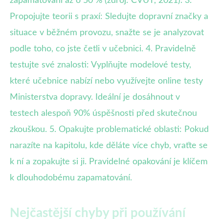
zapamatování až o 50 % (zdroj: ČVUT, 2021). 3.
Propojujte teorii s praxí: Sledujte dopravní značky a
situace v běžném provozu, snažte se je analyzovat
podle toho, co jste četli v učebnici. 4. Pravidelně
testujte své znalosti: Vyplňujte modelové testy,
které učebnice nabízí nebo využívejte online testy
Ministerstva dopravy. Ideální je dosáhnout v
testech alespoň 90% úspěšnosti před skutečnou
zkouškou. 5. Opakujte problematické oblasti: Pokud
narazíte na kapitolu, kde děláte více chyb, vraťte se
k ní a zopakujte si ji. Pravidelné opakování je klíčem
k dlouhodobému zapamatování.
Nejčastější chyby při používání