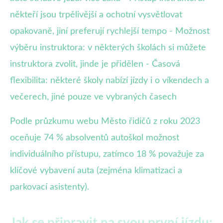
někteří jsou trpělivější a ochotní vysvětlovat
opakovaně, jiní preferují rychlejší tempo - Možnost
výběru instruktora: v některých školách si můžete
instruktora zvolit, jinde je přidělen - Časová
flexibilita: některé školy nabízí jízdy i o víkendech a
večerech, jiné pouze ve vybraných časech
Podle průzkumu webu Město řidičů z roku 2023
oceňuje 74 % absolventů autoškol možnost
individuálního přístupu, zatímco 18 % považuje za
klíčové vybavení auta (zejména klimatizaci a
parkovací asistenty).
Jak se připravit na svou první jízdu: