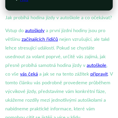
Jak probíhá hodina jízdy v autoškole a co očekávat?
Vstup do
autoškoly
a první jízdní hodiny jsou pro
většinu
začínajících řidičů
nejen vzrušující, ale také
lehce stresující událostí. Pokud se chystáte
usednout za volant poprvé, určitě vás zajímá, jak
přesně probíhá samotná hodina jízdy v
autoškole
,
co vše
vás čeká
a jak se na tento zážitek
připravit
. V
tomto článku vás podrobně provedeme průběhem
výcvikové jízdy, představíme vám konkrétní fáze,
ukážeme rozdíly mezi jednotlivými autoškolami a
nabídneme praktické informace, které vám
pomohou cítit se jistěji a více v klidu.