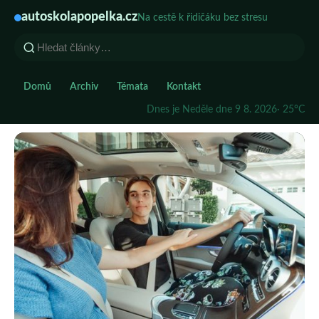
autoskolapopelka.cz
Na cestě k řidičáku bez stresu
Domů
Archiv
Témata
Kontakt
Dnes je Neděle dne 9 8. 2026
· 25°C