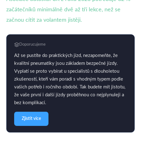
začátečníků minimálně dvě až tři lekce, než se
začnou cítit za volantem jistěji.
Doporucujeme
Až se pustíte do praktických jízd, nezapomeňte, že
kvalitní pneumatiky jsou základem bezpečné jízdy.
Vyplatí se proto vybírat u specialistů s dlouholetou
zkušeností, kteří vám poradí s vhodným typem podle
vašich potřeb i ročního období. Tak budete mít jistotu,
že vaše první i další jízdy proběhnou co nejplynuleji a
bez komplikací.
Zjistit více