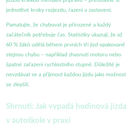
jízdou krátkou mentální přípravu – představte si
jednotlivé kroky rozjezdu, řazení a zastavení.
Pamatujte, že chybovat je přirozené a každý
začátečník potřebuje čas. Statistiky ukazují, že až
60 % žáků udělá během prvních tří jízd opakovaně
stejnou chybu – například zhasnutí motoru nebo
špatné zařazení rychlostního stupně. Důležité je
nevzdávat se a přijmout každou jízdu jako možnost
se zlepšit.
Shrnutí: Jak vypadá hodinová jízda
v autoškole v praxi