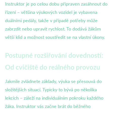
Instruktor je po celou dobu připraven zasáhnout do
řízení – většina výukových vozidel je vybavena
duálními pedály, takže v případě potřeby může
zabrzdit nebo upravit rychlost. To dodává žákům
větší klid a možnost soustředit se na vlastní úkony.
Postupné rozšiřování dovedností:
Od cvičiště do reálného provozu
Jakmile zvládnete základy, výuka se přesouvá do
složitějších situací. Typicky to bývá po několika
lekcích – záleží na individuálním pokroku každého
žáka. Instruktor vás začne brát do běžného