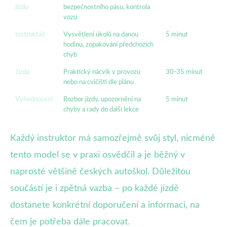
jízdu
bezpečnostního pásu, kontrola
vozu
Instruktáž
Vysvětlení úkolů na danou
5 minut
hodinu, zopakování předchozích
chyb
Jízda
Praktický nácvik v provozu
30-35 minut
nebo na cvičišti dle plánu
Vyhodnocení
Rozbor jízdy, upozornění na
5 minut
chyby a rady do další lekce
Každý instruktor má samozřejmě svůj styl, nicméně
tento model se v praxi osvědčil a je běžný v
naprosté většině českých autoškol. Důležitou
součástí je i zpětná vazba – po každé jízdě
dostanete konkrétní doporučení a informaci, na
čem je potřeba dále pracovat.