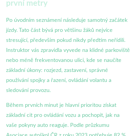
první metry
Po úvodním seznámení následuje samotný začátek
jízdy. Tato část bývá pro většinu žáků nejvíce
stresující, především pokud nikdy předtím neřídili.
Instruktor vás zpravidla vyvede na klidné parkoviště
nebo méně frekventovanou ulici, kde se naučíte
základní úkony: rozjezd, zastavení, správné
používání spojky a řazení, ovládání volantu a
sledování provozu.
Během prvních minut je hlavní prioritou získat
základní cit pro ovládání vozu a pochopit, jak na
vaše pokyny auto reaguje. Podle průzkumu
Asociace autoškol ČR z roku 2023 potřebuje 82 %