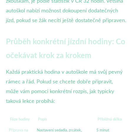
zkouškám, je podle statistik v ČR 32 hodin. Většina
autoškol nabízí možnost dokoupení dodatečných
jízd, pokud se žák necítí ještě dostatečně připraven.
Průběh konkrétní jízdní hodiny: Co
očekávat krok za krokem
Každá praktická hodina v autoškole má svůj pevný
rámec a řád. Pokud se chcete dobře připravit,
může vám pomoci konkrétní rozpis, jak typicky
taková lekce probíhá:
Fáze hodiny
Popis
Přibližná délka
Příprava na
Nastavení sedadla, zrcátek,
5 minut