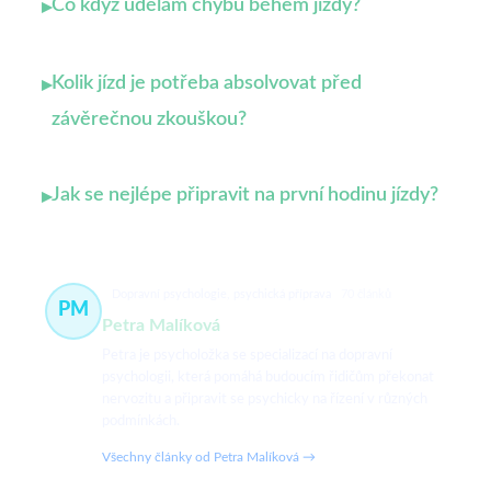
Co když udělám chybu během jízdy?
▸
Kolik jízd je potřeba absolvovat před
▸
závěrečnou zkouškou?
Jak se nejlépe připravit na první hodinu jízdy?
▸
Dopravní psychologie, psychická příprava
70 článků
PM
Petra Malíková
Petra je psycholožka se specializací na dopravní
psychologii, která pomáhá budoucím řidičům překonat
nervozitu a připravit se psychicky na řízení v různých
podmínkách.
Všechny články od Petra Malíková →