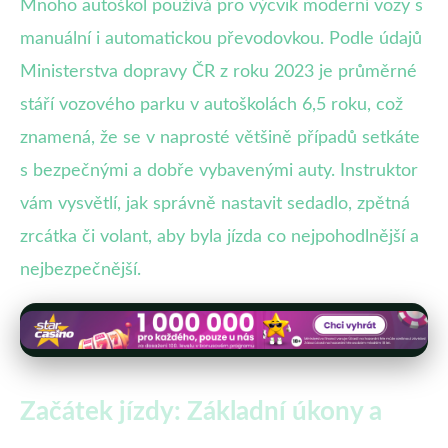
Mnoho autoškol používá pro výcvik moderní vozy s
manuální i automatickou převodovkou. Podle údajů
Ministerstva dopravy ČR z roku 2023 je průměrné
stáří vozového parku v autoškolách 6,5 roku, což
znamená, že se v naprosté většině případů setkáte
s bezpečnými a dobře vybavenými auty. Instruktor
vám vysvětlí, jak správně nastavit sedadlo, zpětná
zrcátka či volant, aby byla jízda co nejpohodlnější a
nejbezpečnější.
Začátek jízdy: Základní úkony a