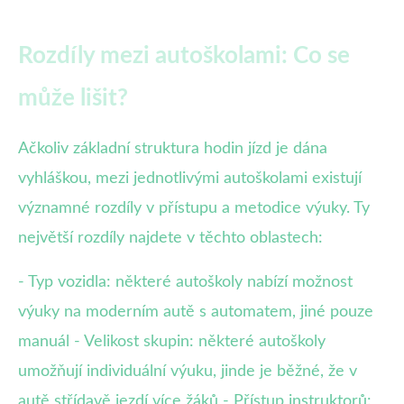
Rozdíly mezi autoškolami: Co se
může lišit?
Ačkoliv základní struktura hodin jízd je dána
vyhláškou, mezi jednotlivými autoškolami existují
významné rozdíly v přístupu a metodice výuky. Ty
největší rozdíly najdete v těchto oblastech:
- Typ vozidla: některé autoškoly nabízí možnost
výuky na moderním autě s automatem, jiné pouze
manuál - Velikost skupin: některé autoškoly
umožňují individuální výuku, jinde je běžné, že v
autě střídavě jezdí více žáků - Přístup instruktorů: