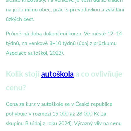
složité křižovatky, na venkově je větší důraz kladen
na jízdu mimo obec, práci s převodovkou a zvládání
úzkých cest.
Průměrná doba dokončení kurzu: Ve městě 12–14
týdnů, na venkově 8–10 týdnů (údaj z průzkumu
Asociace autoškol, 2023).
Kolik stojí
autoškola
a co ovlivňuje
cenu?
Cena za kurz v autoškole se v České republice
pohybuje v rozmezí 15 000 až 28 000 Kč za
skupinu B (údaj z roku 2024). Výrazný vliv na cenu