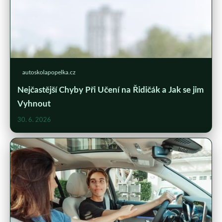
autoskolapopelka.cz
Nejčastější Chyby Při Učení na Řidičák a Jak se jim
Vyhnout
30. 6. 2026