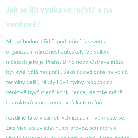
Jak se liší výuka ve městě a na
venkově?
Mnozí budoucí řidiči podceňují časovou a
organizační náročnost autoškoly. Ve velkých
městech jako je Praha, Brno nebo Ostrava může
být kvůli většímu počtu žáků čekací doba na volné
termíny delší, někdy i 3–4 týdny. Naopak na
venkově bývá menší konkurence, ale také méně
instruktorů a omezená nabídka termínů.
Rozdíl je také v samotných jízdách – ve městě se
žáci více učí zvládat hustý provoz, semafory a