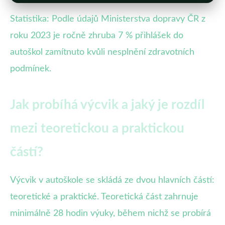
Statistika: Podle údajů Ministerstva dopravy ČR z
roku 2023 je ročně zhruba 7 % přihlášek do
autoškol zamítnuto kvůli nesplnění zdravotních
podmínek.
Jak probíhá výcvik a jaký je rozdíl
mezi teoretickou a praktickou
částí?
Výcvik v autoškole se skládá ze dvou hlavních částí:
teoretické a praktické. Teoretická část zahrnuje
minimálně 28 hodin výuky, během nichž se probírá