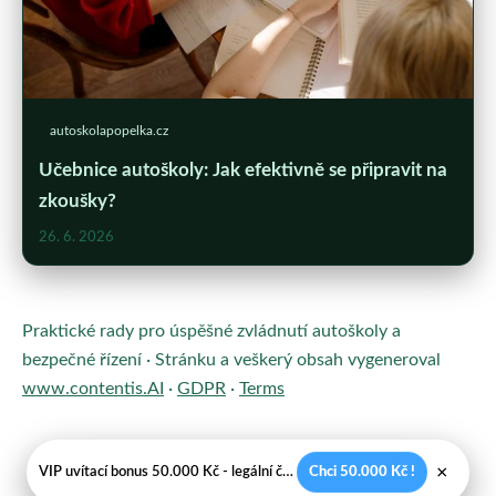
autoskolapopelka.cz
Učebnice autoškoly: Jak efektivně se připravit na
zkoušky?
26. 6. 2026
Praktické rady pro úspěšné zvládnutí autoškoly a
bezpečné řízení · Stránku a veškerý obsah vygeneroval
www.contentis.AI
·
GDPR
·
Terms
×
VIP uvítací bonus 50.000 Kč - legální české kasíno
Chci 50.000 Kč !