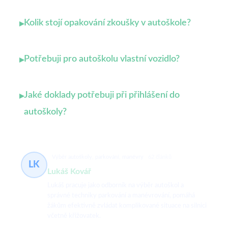
Kolik stojí opakování zkoušky v autoškole?
▸
Potřebuji pro autoškolu vlastní vozidlo?
▸
Jaké doklady potřebuji při přihlášení do
▸
autoškoly?
Výběr autoškoly, parkování, manévry
62 článků
LK
Lukáš Kovář
Lukáš pracuje jako odborník na výběr autoškol a
správné techniky parkování a manévrování, pomáhá
žákům efektivně zvládat komplikované situace na silnici
včetně křižovatek.