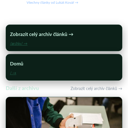
Všechny články od Lukáš Kovář →
Zobrazit celý archiv článků →
/archiv/ →
Domů
/ →
Další z archivu
Zobrazit celý archiv článků →