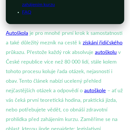
zahájením kurzu
FAQ
Autoškola
je pro mnohé první krok k samostatnosti
a také důležitý mezník na cestě k
získání řidičského
průkazu. Přestože každý rok absolvuje
autoškolu
v
České republice více než 80 000 lidí, stále kolem
tohoto procesu koluje řada otázek, nejasností i
obav. Tento článek nabízí ucelený přehled
nejčastějších otázek a odpovědí o
autoškole
– ať už
vás čeká první teoretická hodina, praktická jízda,
nebo potřebujete vědět, co obnáší zdravotní
prohlídka před zahájením kurzu. Zaměříme se na
oblast, kterou jinde nenajdete: legislativní