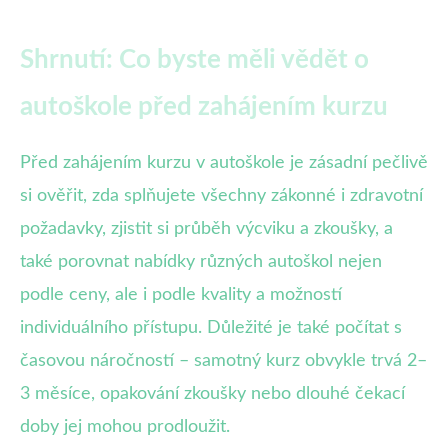
Shrnutí: Co byste měli vědět o
autoškole před zahájením kurzu
Před zahájením kurzu v autoškole je zásadní pečlivě
si ověřit, zda splňujete všechny zákonné i zdravotní
požadavky, zjistit si průběh výcviku a zkoušky, a
také porovnat nabídky různých autoškol nejen
podle ceny, ale i podle kvality a možností
individuálního přístupu. Důležité je také počítat s
časovou náročností – samotný kurz obvykle trvá 2–
3 měsíce, opakování zkoušky nebo dlouhé čekací
doby jej mohou prodloužit.