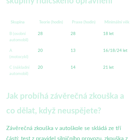
skupiny řidičského oprávnění
Skupina
Teorie (hodin)
Praxe (hodin)
Minimální věk
B (osobní
28
28
18 let
automobil)
A
20
13
16/18/24 let
(motocykl)
C (nákladní
20
14
21 let
automobil)
Jak probíhá závěrečná zkouška a
co dělat, když neuspějete?
Závěrečná zkouška v autoškole se skládá ze tří
částí: test z pravidel silničního provozu, zkouška z