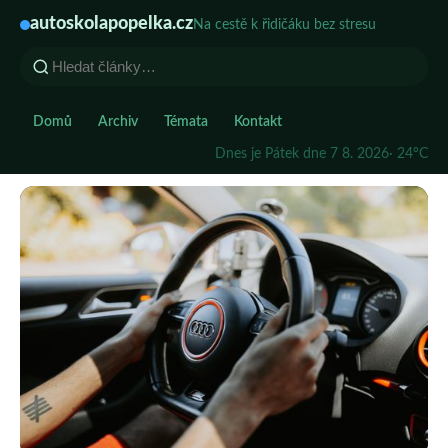
autoskolapopelka.cz
Na cestě k řidičáku bez stresu
Domů
Archiv
Témata
Kontakt
Dnes je Pátek dne 7 8. 2026
· 24°C