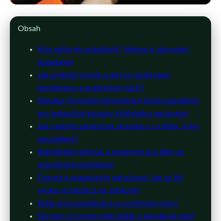
autoskolapopelka.cz
Obsah
Úspěšně na cestě: Jak efektivně
Kdo může do autoškoly? Věkové a zdravotní
zvládnout autoškolu v roce 2024
požadavky
Jak probíhá výcvik a jaký je rozdíl mezi
5. 7. 2026
· 9 min čtení · Autor: Lukáš Kovář
teoretickou a praktickou částí?
Tabulka: Srovnání minimálních hodin autoškoly
pro jednotlivé skupiny řidičského oprávnění
Jak probíhá závěrečná zkouška a co dělat, když
neuspějete?
Individuální přístup a možnosti pro žáky se
speciálními potřebami
Časová a organizační náročnost: Jak se liší
výuka ve městě a na venkově?
Kolik stojí autoškola a co ovlivňuje cenu?
Shrnutí: Co byste měli vědět o autoškole před