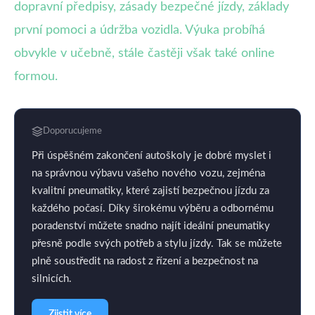
dopravní předpisy, zásady bezpečné jízdy, základy
první pomoci a údržba vozidla. Výuka probíhá
obvykle v učebně, stále častěji však také online
formou.
Doporucujeme
Při úspěšném zakončení autoškoly je dobré myslet i
na správnou výbavu vašeho nového vozu, zejména
kvalitní pneumatiky, které zajistí bezpečnou jízdu za
každého počasí. Díky širokému výběru a odbornému
poradenství můžete snadno najít ideální pneumatiky
přesně podle svých potřeb a stylu jízdy. Tak se můžete
plně soustředit na radost z řízení a bezpečnost na
silnicích.
Zjistit více