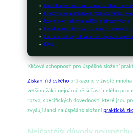
Orientace v dopravní situaci a čtení provo
Efektivní komunikace a rozhodování za vo
Řízení pod tlakem a zvládání stresových sit
Individuální příprava a simulace reálných si
Shrnutí: Jak zvýšit šanci na úspěšné složen
FAQ
Klíčové schopnosti pro úspěšné složení prak
Získání řidičského
průkazu je v životě mnoha 
většinu žáků nejnáročnější částí celého proc
rozvoj specifických dovedností, které jsou p
zvyšují šanci na úspěšné složení
praktické zk
Nejčastější důvody neúspěchu 