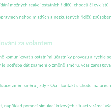
ídání možných reakcí ostatních řidičů, chodců či cyklistů
dopravních nehod mladých a nezkušených řidičů způsoben
dování za volantem
ně komunikovat s ostatními účastníky provozu a rychle s
dy je potřeba dát znamení o změně směru, včas zareagovat
alizace změn směru jízdy - Oční kontakt s chodci na přec
t, například pomocí simulací krizových situací v rámci v