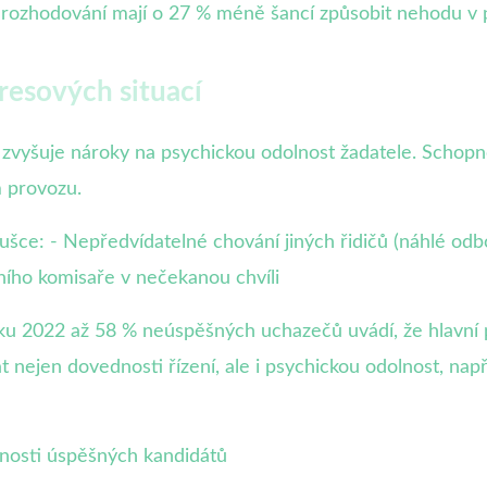
tí rozhodování mají o 27 % méně šancí způsobit nehodu v 
tresových situací
 zvyšuje nároky na psychickou odolnost žadatele. Schopnos
m provozu.
koušce: - Nepředvídatelné chování jiných řidičů (náhlé od
ního komisaře v nečekanou chvíli
22 až 58 % neúspěšných uchazečů uvádí, že hlavní příči
 nejen dovednosti řízení, ale i psychickou odolnost, nap
pnosti úspěšných kandidátů