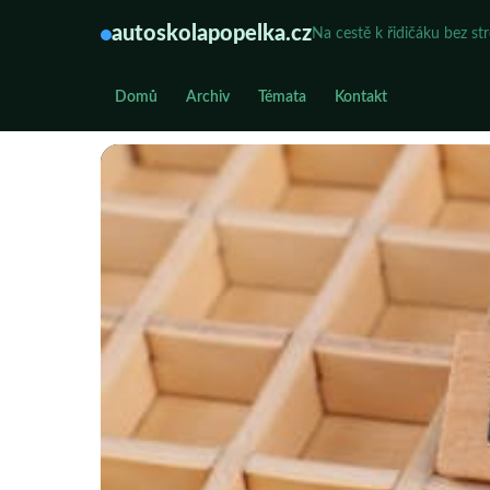
autoskolapopelka.cz
Na cestě k řidičáku bez st
Domů
Archiv
Témata
Kontakt