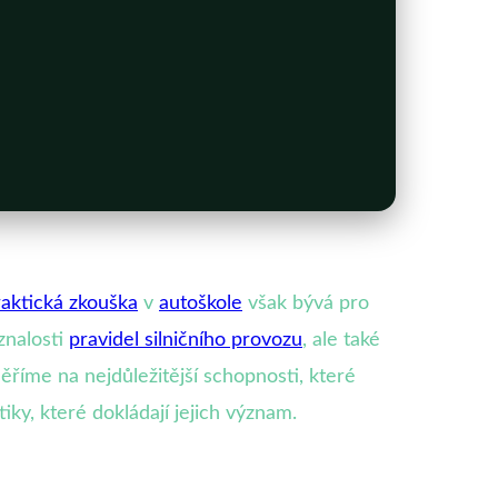
aktická zkouška
v
autoškole
však bývá pro
znalosti
pravidel silničního provozu
, ale také
ěříme na nejdůležitější schopnosti, které
iky, které dokládají jejich význam.