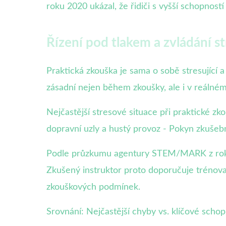
roku 2020 ukázal, že řidiči s vyšší schopnos
Řízení pod tlakem a zvládání s
Praktická zkouška je sama o sobě stresující a
zásadní nejen během zkoušky, ale i v reálné
Nejčastější stresové situace při praktické z
dopravní uzly a hustý provoz - Pokyn zkušeb
Podle průzkumu agentury STEM/MARK z roku 20
Zkušený instruktor proto doporučuje trénovat
zkouškových podmínek.
Srovnání: Nejčastější chyby vs. klíčové scho