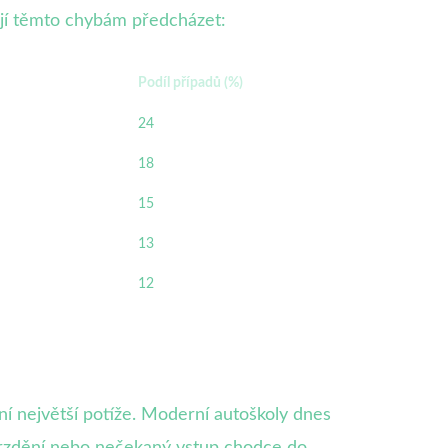
hají těmto chybám předcházet:
Podíl případů (%)
24
18
15
13
12
iní největší potíže. Moderní autoškoly dnes
zabrzdění nebo nečekaný vstup chodce do