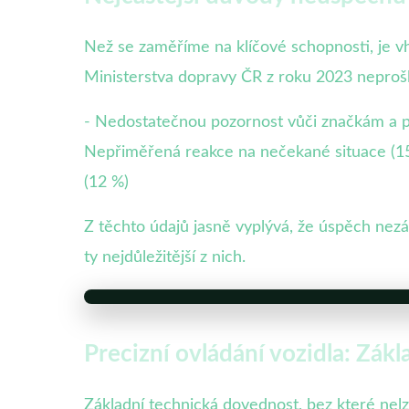
Než se zaměříme na klíčové schopnosti, je vh
Ministerstva dopravy ČR z roku 2023 neproš
- Nedostatečnou pozornost vůči značkám a pr
Nepřiměřená reakce na nečekané situace (15
(12 %)
Z těchto údajů jasně vyplývá, že úspěch nez
ty nejdůležitější z nich.
Precizní ovládání vozidla: Zák
Základní technická dovednost, bez které nelze