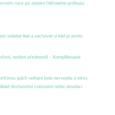
prvním roce po získání řidičského průkazu.
t zvládat tlak a zachovat si klid je proto
bočení, nedání přednosti) - Komplikované
nou jejich selhání byla nervozita a stres.
říklad dechovými cvičeními nebo simulací