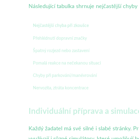
Následující tabulka shrnuje nejčastější chyb
Nejčastější chyba při zkoušce
Přehlédnutí dopravní značky
Špatný rozjezd nebo zastavení
Pomalá reakce na nečekanou situaci
Chyby při parkování/manévrování
Nervozita, ztráta koncentrace
Individuální příprava a simulac
Každý žadatel má své silné i slabé stránky. Pr
využívají i různé simulátory, které umožňují