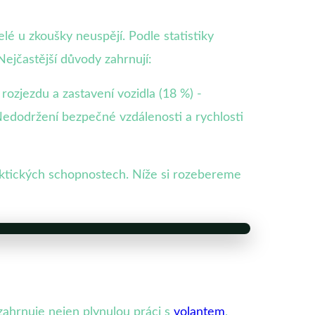
lé u zkoušky neuspějí. Podle statistiky
ejčastější důvody zahrnují:
ozjezdu a zastavení vozidla (18 %) -
edodržení bezpečné vzdálenosti a rychlosti
raktických schopnostech. Níže si rozebereme
 zahrnuje nejen plynulou práci s
volantem
,