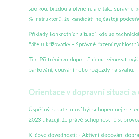
spojkou, brzdou a plynem, ale také správné 
% instruktorů, že kandidáti nejčastěji podceňu
Příklady konkrétních situací, kde se technic
čáře u křižovatky - Správné řazení rychlostní
Tip: Při tréninku doporučujeme věnovat zvýš
parkování, couvání nebo rozjezdy na svahu.
Orientace v dopravní situaci a
Úspěšný žadatel musí být schopen nejen sled
2023 ukazují, že právě schopnost "číst provo
Klíčové dovednosti: - Aktivní sledování dopr