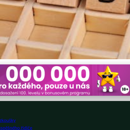
 Zkoušce Autoškoly: Nejlep
 zkoušky
úspěšného řidiče