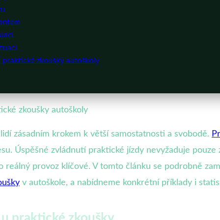
zu
lantem
uací
tuací
í praktické zkoušky autoškoly
tické zkoušky autoškoly
lidí zásadním krokem k větší samostatnosti a svobodě.
Pr
esu. Úspěšné zvládnutí praktické jízdy nevyžaduje pouze 
ro reálný provoz klíčové. V tomto článku se podrobně zam
oušky
v autoškole, a nabídneme konkrétní příklady i statist
u praktické zkoušky