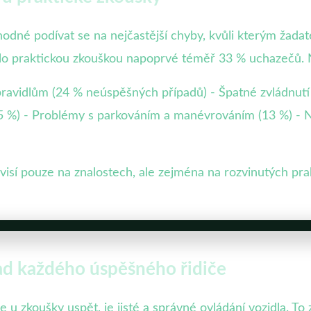
odné podívat se na nejčastější chyby, kvůli kterým žadate
lo praktickou zkouškou napoprvé téměř 33 % uchazečů. N
avidlům (24 % neúspěšných případů) - Špatné zvládnutí r
 %) - Problémy s parkováním a manévrováním (13 %) - N
ávisí pouze na znalostech, ale zejména na rozvinutých p
lad každého úspěšného řidiče
 u zkoušky uspět, je jisté a správné ovládání vozidla. To