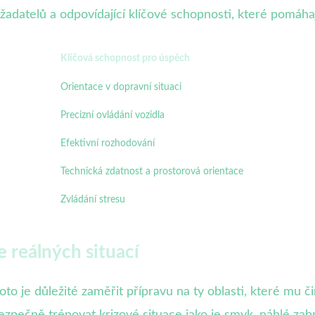
y žadatelů a odpovídající klíčové schopnosti, které pomá
Klíčová schopnost pro úspěch
Orientace v dopravní situaci
Precizní ovládání vozidla
Efektivní rozhodování
Technická zdatnost a prostorová orientace
Zvládání stresu
e reálných situací
oto je důležité zaměřit přípravu na ty oblasti, které mu č
 bezpečně trénovat krizové situace jako je smyk, náhlé 