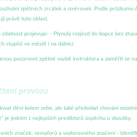
používání zpětných zrcátek a směrovek. Podle průzkumu 
jí právě tuto oblast.
ká zdatnost projevuje: - Plynulý rozjezd do kopce bez zh
ch stupňů ve městě i na dálnici
enou pozornost zpětné vazbě instruktora a zaměřit se na
 čtení provozu
ovat dění kolem sebe, ale také předvídat chování ostatní
z" je jedním z nejlepších prediktorů úspěchu u zkoušky.
avních značek, semaforů a vodorovného značení - Identifi