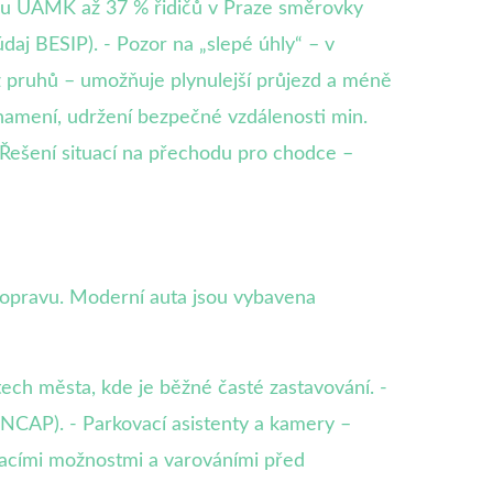
umu ÚAMK až 37 % řidičů v Praze směrovky
daj BESIP). - Pozor na „slepé úhly“ – v
 z pruhů – umožňuje plynulejší průjezd a méně
é znamení, udržení bezpečné vzdálenosti min.
 Řešení situací na přechodu pro chodce –
 dopravu. Moderní auta jsou vybavena
tech města, kde je běžné časté zastavování. -
 NCAP). - Parkovací asistenty a kamery –
kovacími možnostmi a varováními před