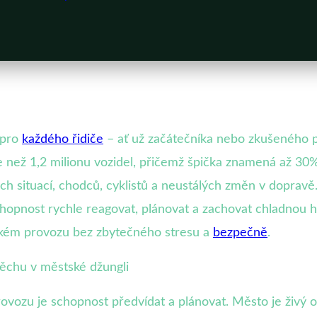
 pro
každého řidiče
– ať už začátečníka nebo zkušeného pr
 než 1,2 milionu vozidel, přičemž špička znamená až 30
ch situací, chodců, cyklistů a neustálých změn v dopravě
chopnost rychle reagovat, plánovat a zachovat chladnou 
tském provozu bez zbytečného stresu a
bezpečně
.
pěchu v městské džungli
ovozu je schopnost předvídat a plánovat. Město je živý 