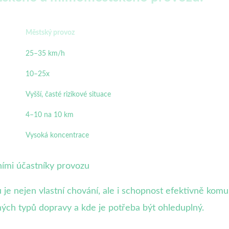
Městský provoz
25–35 km/h
10–25x
Vyšší, časté rizikové situace
4–10 na 10 km
Vysoká koncentrace
ními účastníky provozu
 nejen vlastní chování, ale i schopnost efektivně komunik
ých typů dopravy a kde je potřeba být ohleduplný.