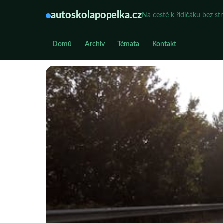
autoskolapopelka.cz
Na cestě k řidičáku bez st
Domů
Archiv
Témata
Kontakt