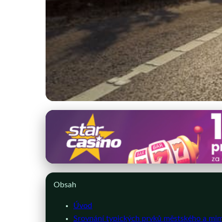
autoskolapopelka.cz
Přežijte jízdu ve mě
26. 2. 2026
· 10 min čtení · Autor: Petra Malíková
Obsah
Úvod
Srovnání typických prvků městského a mi