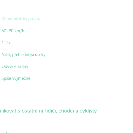
Mimoměstský provoz
60–90 km/h
1–2x
Nižší, přehlednější úseky
Obvykle žádný
Spíše výjimečně
ovat s ostatními řidiči, chodci a cyklisty.