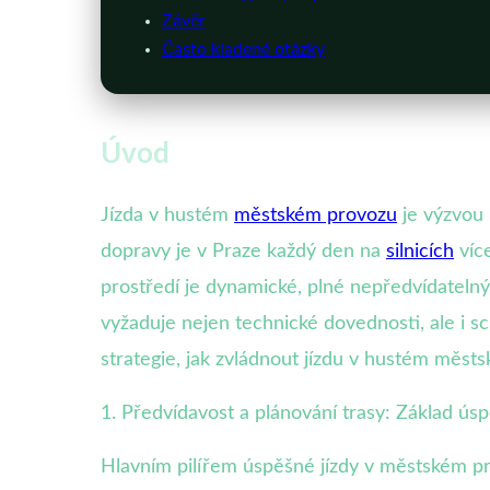
Závěr
Často kladené otázky
Úvod
Jízda v hustém
městském provozu
je výzvou
dopravy je v Praze každý den na
silnicích
více
prostředí je dynamické, plné nepředvídatelný
vyžaduje nejen technické dovednosti, ale i s
strategie, jak zvládnout jízdu v hustém měs
1. Předvídavost a plánování trasy: Základ ús
Hlavním pilířem úspěšné jízdy v městském pr