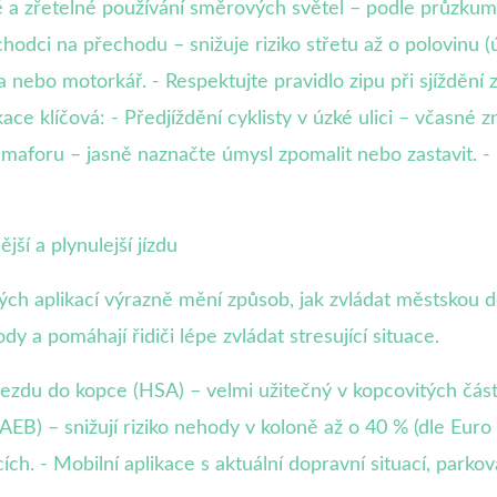
é a zřetelné používání směrových světel – podle průzk
odci na přechodu – snižuje riziko střetu až o polovinu (ú
nebo motorkář. - Respektujte pravidlo zipu při sjíždění
ikace klíčová: - Předjíždění cyklisty v úzké ulici – včasn
emaforu – jasně naznačte úmysl zpomalit nebo zastavit. -
ší a plynulejší jízdu
rých aplikací výrazně mění způsob, jak zvládat městskou
dy a pomáhají řidiči lépe zvládat stresující situace.
ozjezdu do kopce (HSA) – velmi užitečný v kopcovitých čás
B) – snižují riziko nehody v koloně až o 40 % (dle Euro
ích. - Mobilní aplikace s aktuální dopravní situací, par