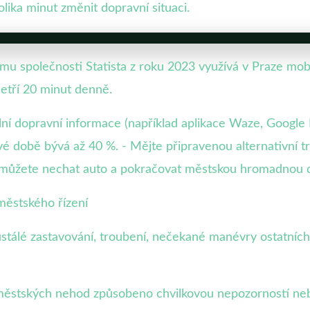
ka minut změnit dopravní situaci.
u společnosti Statista z roku 2023 využívá v Praze mobil
šetří 20 minut denně.
tuální dopravní informace (například aplikace Waze, Googl
ové době bývá až 40 %. - Mějte připravenou alternativní t
R můžete nechat auto a pokračovat městskou hromadnou 
 městského řízení
stálé zastavování, troubení, nečekané manévry ostatníc
městských nehod způsobeno chvilkovou nepozorností nebo