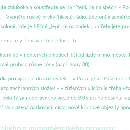
e zhluboka a soustřeďte se na řízení, ne na spěch. - Pokud
. - Vypněte rušivé prvky (hlasité rádio, telefon) a zaměřte
koloně, kde je běžné „lepit se na zadek“, potřebujete pro
Orientace v dopravních předpisech
která se v některých ohledech liší od jízdy mimo město. T
sové pruhy a různé zóny (např. zóny 30).
idla pro vjíždění do křižovatek – v Praze je až 15 % n
ůjezd záchranných složek – v zúžených ulicích je třeba vžd
pokuty za neoprávněný vjezd do BUS pruhu dosahují až 
í, vyhrazená parkovací místa, nové kruhové objezdy apod
stského a mimoměstského provozu: