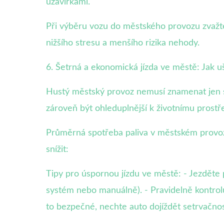
uzavírkami.
Při výběru vozu do městského provozu zvažte
nižšího stresu a menšího rizika nehody.
6. Šetrná a ekonomická jízda ve městě: Jak uš
Hustý městský provoz nemusí znamenat jen str
zároveň být ohleduplnější k životnímu prostře
Průměrná spotřeba paliva v městském provozu
snížit:
Tipy pro úspornou jízdu ve městě: - Jezděte 
systém nebo manuálně). - Pravidelně kontrolu
to bezpečné, nechte auto dojíždět setrvačnos