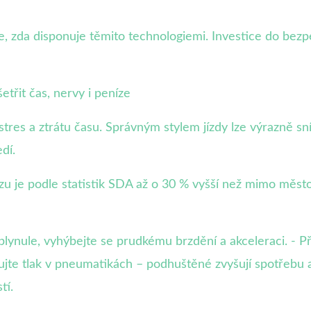
, zda disponuje těmito technologiemi. Investice do bezpe
etřit čas, nervy i peníze
es a ztrátu času. Správným stylem jízdy lze výrazně sníž
dí.
 je podle statistik SDA až o 30 % vyšší než mimo město
plynule, vyhýbejte se prudkému brzdění a akceleraci. - Př
jte tlak v pneumatikách – podhuštěné zvyšují spotřebu až
tí.