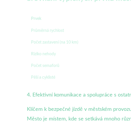
Prvek
Průměrná rychlost
Počet zastavení (na 10 km)
Riziko nehody
Počet semaforů
Pěší a cyklisté
4. Efektivní komunikace a spolupráce s ostat
Klíčem k bezpečné jízdě v městském provozu je
Město je místem, kde se setkává mnoho různ