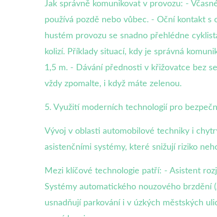
Jak správně komunikovat v provozu: - Včasn
používá pozdě nebo vůbec. - Oční kontakt s ch
hustém provozu se snadno přehlédne cyklista 
kolizí. Příklady situací, kdy je správná komun
1,5 m. - Dávání přednosti v křižovatce bez s
vždy zpomalte, i když máte zelenou.
5. Využití moderních technologií pro bezpečněj
Vývoj v oblasti automobilové techniky i chyt
asistenčními systémy, které snižují riziko neho
Mezi klíčové technologie patří: - Asistent r
Systémy automatického nouzového brzdění (AE
usnadňují parkování i v úzkých městských ulic