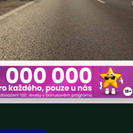
stě: Strategie pro bezstreso
moměstského provozu: