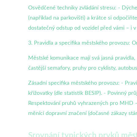
Osvědčené techniky zvládání stresu: - Dýchejt
(například na parkovišti) a krátce si odpočiňte
dostatečný odstup od vozidel před vámi – i v 
3. Pravidla a specifika městského provozu: 
Městské komunikace mají svá jasná pravidla, 
častější semafory, pruhy pro cyklisty, autobu
Zásadní specifika městského provozu: - Prav
křižovatky (dle statistik BESIP). - Povinný pr
Respektování pruhů vyhrazených pro MHD – 
měnící dopravní značení (dočasné zákazy stán
Srovnání typických prvků mě